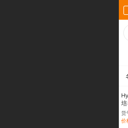
H
培
货号
价