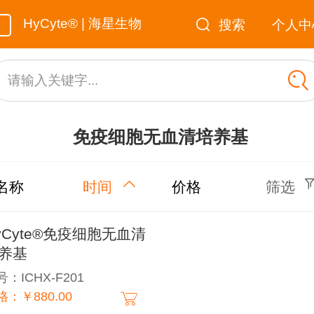
HyCyte® | 海星生物
搜索
个人中
请输入关键字...
免疫细胞无血清培养基
名称
时间
价格
筛选
yCyte®免疫细胞无血清
养基
：ICHX-F201
格：￥880.00