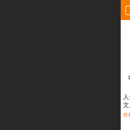
人
文
价