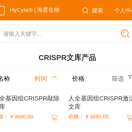
HyCyte® | 海星生物
搜索
个人中
请输入关键字...
CRISPR文库产品
名称
时间
价格
筛选
全基因组CRISPR敲除
人全基因组CRISPR激
库
文库
格：￥3680.00
价格：￥3680.00