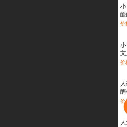
小
酸
价
小
文
价
人
酶
价
人