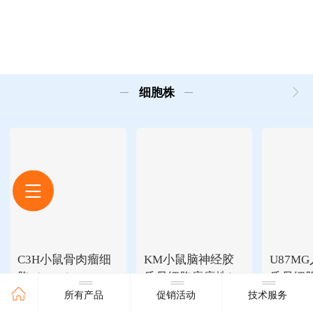
细胞株
C3H小鼠骨肉瘤细
KM小鼠脑神经胶
U87M
胞（LM8）
质母细胞瘤瘤株(G
质母细胞
422)
87MG)
所有产品
促销活动
技术服务
890
890
890
￥
.
00
￥
.
00
￥
.
0