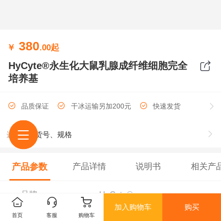
380
￥
.00
起
HyCyte®永生化大鼠乳腺成纤维细胞完全
培养基
品质保证
干冰运输另加200元
快速发货
选择
货号、规格
产品参数
产品详情
说明书
相关产
品牌
HyCyte®
加入购物车
购买
首页
客服
购物车