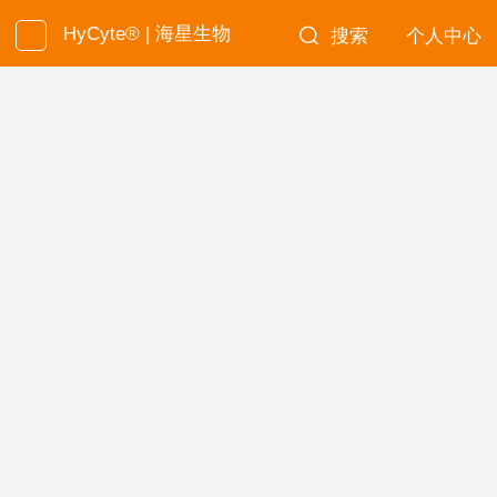
HyCyte® | 海星生物
搜索
个人中心