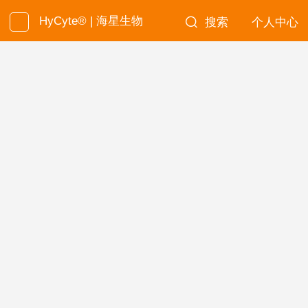
HyCyte® | 海星生物
搜索
个人中心