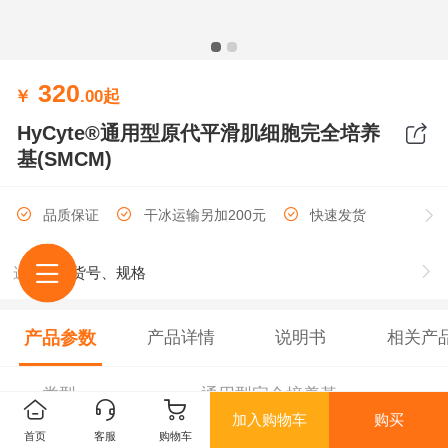
320
￥
.00
起
HyCyte®通用型原代平滑肌细胞完全培养
基(SMCM)
品质保证
干冰运输另加200元
快速发货
选择
货号、规格
产品参数
产品详情
说明书
相关产
类型
通用型完全培养基
加入购物车
购买
首页
客服
购物车